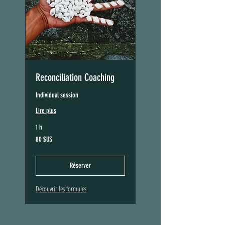
Reconciliation Coaching
Individual session
Lire plus
1 h
80
80 $US
dollars
des
États-
Unis
Réserver
Découvrir les formules