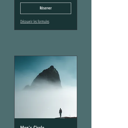
États-
Unis
Réserver
Découvrir les formules