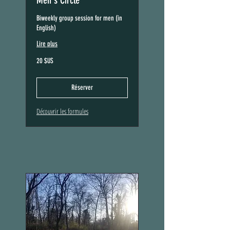
Men's Circle
Biweekly group session for men (in
English)
Lire plus
20
20 $US
dollars
des
États-
Unis
Réserver
Découvrir les formules