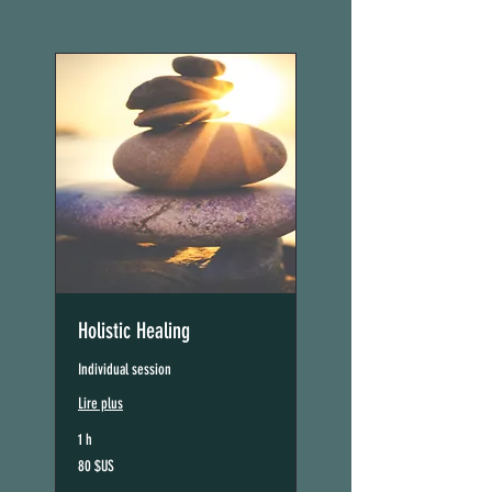
Holistic Healing
Individual session
Lire plus
1 h
80
80 $US
dollars
des