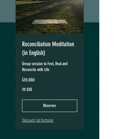
Reconciliation Meditation
(in English)
Group session to Feel, Heal and
Reconcile with Life
Lire plus
20
20 $US
dollars
des
États-
Unis
Réserver
Découvrir les formules