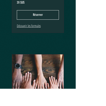
20
20 $US
dollars
des
États-
Unis
Réserver
Découvrir les formules